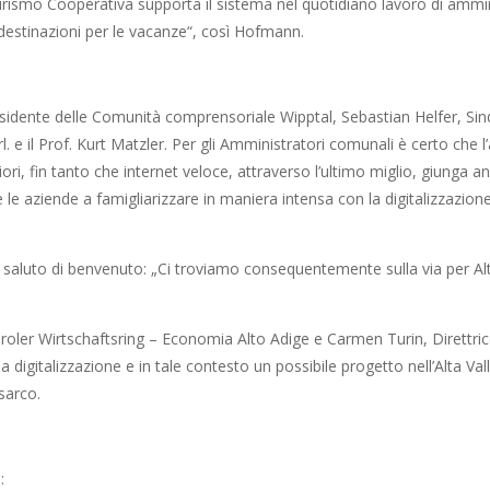
Turismo Cooperativa supporta il sistema nel quotidiano lavoro di ammin
estinazioni per le vacanze“, così Hofmann.
residente delle Comunità comprensoriale Wipptal, Sebastian Helfer, Si
. e il Prof. Kurt Matzler. Per gli Amministratori comunali è certo che 
i, fin tanto che internet veloce, attraverso l’ultimo miglio, giunga anc
le aziende a famigliarizzare in maniera intensa con la digitalizzazio
saluto di benvenuto: „Ci troviamo consequentemente sulla via per Alto
roler Wirtschaftsring – Economia Alto Adige e Carmen Turin, Direttric
 digitalizzazione e in tale contesto un possibile progetto nell’Alta Vall
Isarco.
: