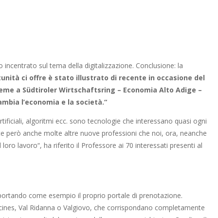
centrato sul tema della digitalizzazione. Conclusione: la
ità ci offre è stato illustrato di recente in occasione del
ieme a
Südtiroler Wirtschaftsring – Economia Alto Adige –
ambia l’economia e la società
.“
rtificiali, algoritmi ecc. sono tecnologie che interessano quasi ogni
e però anche molte altre nuove professioni che noi, ora, neanche
oro lavoro“, ha riferito il Professore ai 70 interessati presenti al
portando come esempio il proprio portale di prenotazione.
 a Racines, Val Ridanna o Valgiovo, che corrispondano completamente