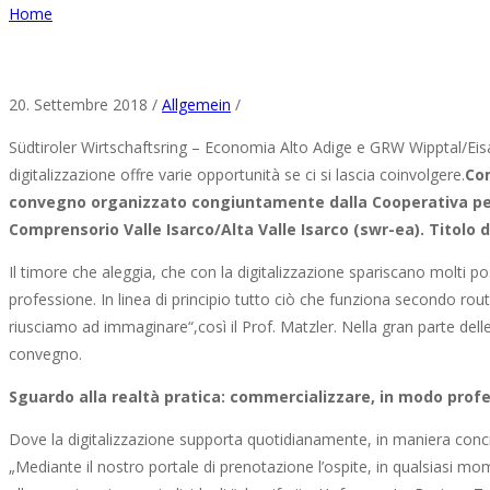
Home
20. Settembre 2018 /
Allgemein
/
Südtiroler Wirtschaftsring – Economia Alto Adige e GRW Wipptal/Eis
digitalizzazione offre varie opportunità se ci si lascia coinvolgere.
Com
convegno organizzato congiuntamente dalla Cooperativa per 
Comprensorio Valle Isarco/Alta Valle Isarco (swr-ea). Titolo
Il timore che aleggia, che con la digitalizzazione spariscano molti pos
professione. In linea di principio tutto ciò che funziona secondo 
riusciamo ad immaginare“,così il Prof. Matzler. Nella gran parte delle 
convegno.
Sguardo alla realtà pratica: commercializzare, in modo profe
Dove la digitalizzazione supporta quotidianamente, in maniera conc
„Mediante il nostro portale di prenotazione l’ospite, in qualsiasi mo