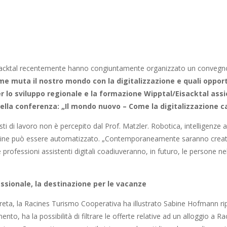
acktal recentemente hanno congiuntamente organizzato un convegno in
e muta il nostro mondo con la digitalizzazione e quali opportun
lo sviluppo regionale e la formazione Wipptal/Eisacktal
ass
 della conferenza: „Il mondo nuovo – Come la digitalizzazione
c
ti di lavoro non è percepito dal Prof. Matzler. Robotica, intelligenze a
routine può essere automatizzato. „Contemporaneamente saranno creat
professioni assistenti digitali coadiuveranno, in futuro, le persone nel l
ssionale, la destinazione per le vacanze
reta, la Racines Turismo Cooperativa ha illustrato Sabine Hofmann ri
mento, ha la possibilità di filtrare le offerte relative ad un alloggio