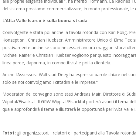
alle proprie esigenze individuali “, ha riferito Hofmann. La Racines 
del sistema possiamo commercializzare, in modo professionale, le d
L’Alta Valle Isarco è sulla buona strada
Coinvolgente è stata poi anche la tavola rotonda con Karl Polig, P
Konzept srl., Christian Huebser, Amministratore Unico di Elma Tec srl
positivamente anche se sono necessari ancora maggiori sforzi ulterior
Michael Rainer e Christian Huebser vogliono per questo incoraggiare 
linea perde, dapprima, in competitività e poi la clientela.
Anche l’Assessora Waltraud Deeg ha espresso parole chiare nel suo 
solo se noi coinvolgiamo i cittadini e le imprese.“
Moderatori del convegno sono stati Andreas Mair, Direttore di Südti
Wipptal/Eisacktal. Il GRW Wipptal/Eisacktal porterà avanti il tema della
quale approfondirà il tema e illustrerà le opportunità per l’Alta Valle 
Foto1:
gli organizzatori, i relatori e i partecipanti alla Tavola rotonda