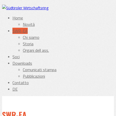
Home
Novità
SWR-EA
Chi siamo
Storia
Organi dell ass.
Soci
Downloads
Comunicati stampa
Pubblicazioni
Contatto
DE
SWR-EA