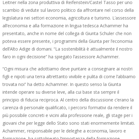
Leitner nella zona produttiva di Reifenstein/Castel Tasso per uno
scambio di vedute sul lavoro politico da affrontare nel corso della
legislatura nei settori economia, agricoltura e turismo. L’assessore
all’economia e alla formazione in lingua tedesca Achammer ha
presentato, anche in nome del collega di Giunta Schuler che non
poteva essere presente, i programmi della Giunta per l’economia
dell’Alto Adige di domani. “La sostenibilità è attualmente il nostro
faro in ogni decisione” ha spiegato l’assessore Achammer.
“Ogni misura che adottiamo deve puntare a consegnare ai nostri
figli e nipoti una terra altrettanto vivibile e pulita di come l’abbiamo
trovata noi” ha detto Achammer. In questo senso la Giunta
intende operare su diverse leve, alla cui base sta sempre il
principio di fiducia reciproca. Al centro della discussione c’erano la
carenza di personale qualificato, i percorsi formativi da rendere il
più possibile concreti e vicini alla professione reale, gli stage per i
giovani che per legge dello Stato sono stati enormemente limitati.
Achammer, responsabile per le deleghe a economia, lavoro e
formazione, ha sottolineato l’importanza della formazione