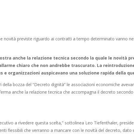
le novità previste riguardo ai contratti a tempo determinato vanno nell
imostra anche la relazione tecnica secondo la quale le novità p
’allarme chiaro che non andrebbe trascurato. La reintroduzione
s e organizzazioni auspicavano una soluzione rapida della qu
i della bozza del “Decreto dignità” le associazioni economiche avevano
ferma anche la relazione tecnica che accompagna il decreto secondo 
utivo a rivedere questa scelta,” sottolinea Leo Tiefenthaler, preside
nti flessibili che verranno a mancare con le novità del decreto, dato c