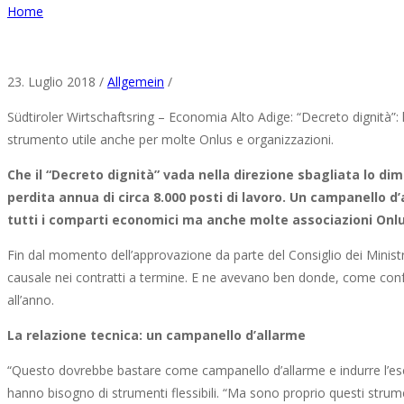
Home
23. Luglio 2018 /
Allgemein
/
Südtiroler Wirtschaftsring – Economia Alto Adige: “Decreto dignità”: 
strumento utile anche per molte Onlus e organizzazioni.
Che il “Decreto dignità” vada nella direzione sbagliata lo d
perdita annua di circa 8.000 posti di lavoro. Un campanello d
tutti i comparti economici ma anche molte associazioni Onlu
Fin dal momento dell’approvazione da parte del Consiglio dei Ministr
causale nei contratti a termine. E ne avevano ben donde, come con
all’anno.
La relazione tecnica: un campanello d’allarme
“Questo dovrebbe bastare come campanello d’allarme e indurre l’esec
hanno bisogno di strumenti flessibili. “Ma sono proprio questi strume