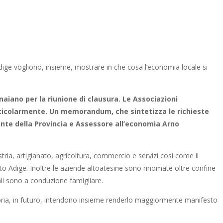
dige vogliono, insieme, mostrare in che cosa l‘economia locale si
aiano per la riunione di clausura. Le Associazioni
rticolarmente
. Un
memorandum
, che sintetizza le richieste
idente della Provincia e Assessore all’economia Arno
tria, artigianato, agricoltura, commercio e servizi così come il
to Adige. Inoltre le aziende altoatesine sono rinomate oltre confine
cali sono a conduzione famigliare.
goria, in futuro, intendono insieme renderlo maggiormente manifesto