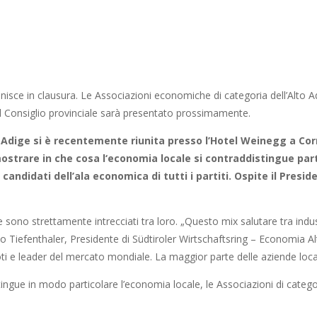
unisce in clausura.
Le Associazioni economiche di categoria dell’Alto A
l Consiglio provinciale sarà presentato prossimamente.
Adige si è recentemente riunita presso l’Hotel Weinegg a Corn
mostrare in che cosa l‘economia locale si contraddistingue pa
candidati dell’ala economica di tutti i partiti. Ospite il Pres
 sono strettamente intrecciati tra loro. „Questo mix salutare tra indus
o Tiefenthaler, Presidente di Südtiroler Wirtschaftsring – Economia Al
n noti e leader del mercato mondiale. La maggior parte delle aziende lo
ingue in modo particolare l’economia locale, le Associazioni di cate