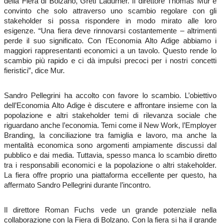
della Fiera di Bolzano, Greti Ladurner. Il direttore Thomas Mur è
convinto che solo attraverso uno scambio regolare con gli
stakeholder si possa rispondere in modo mirato alle loro
esigenze. “Una fiera deve rinnovarsi costantemente – altrimenti
perde il suo significato. Con l’Economia Alto Adige abbiamo i
maggiori rappresentanti economici a un tavolo. Questo rende lo
scambio più rapido e ci dà impulsi precoci per i nostri concetti
fieristici”, dice Mur.
Sandro Pellegrini ha accolto con favore lo scambio. L’obiettivo
dell’Economia Alto Adige è discutere e affrontare insieme con la
popolazione e altri stakeholder temi di rilevanza sociale che
riguardano anche l’economia. Temi come il New Work, l’Employer
Branding, la conciliazione tra famiglia e lavoro, ma anche la
mentalità economica sono argomenti ampiamente discussi dal
pubblico e dai media. Tuttavia, spesso manca lo scambio diretto
tra i responsabili economici e la popolazione o altri stakeholder.
La fiera offre proprio una piattaforma eccellente per questo, ha
affermato Sandro Pellegrini durante l’incontro.
Il direttore Roman Fuchs vede un grande potenziale nella
collaborazione con la Fiera di Bolzano. Con la fiera si ha il grande