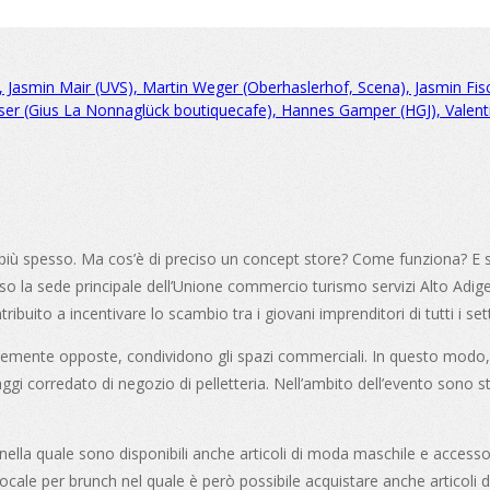
), Jasmin Mair (UVS), Martin Weger (Oberhaslerhof, Scena), Jasmin Fisc
auser (Gius La Nonnaglück boutiquecafe), Hannes Gamper (HGJ), Valen
 più spesso. Ma cos’è di preciso un concept store? Come funziona? E s
esso la sede principale dell’Unione commercio turismo servizi Alto Adi
buito a incentivare lo scambio tra i giovani imprenditori di tutti i se
temente opposte, condividono gli spazi commerciali. In questo modo, 
i corredato di negozio di pelletteria. Nell’ambito dell’evento sono st
 nella quale sono disponibili anche articoli di moda maschile e access
cale per brunch nel quale è però possibile acquistare anche articoli d