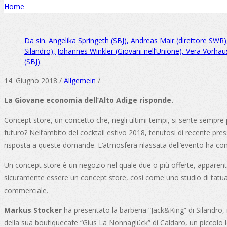
Home
Da sin. Angelika Springeth (SBJ), Andreas Mair (direttore SWR
Silandro), Johannes Winkler (Giovani nell’Unione), Vera Vorh
(SBJ).
14. Giugno 2018 /
Allgemein
/
La Giovane economia dell’Alto Adige risponde.
Concept store, un concetto che, negli ultimi tempi, si sente sempre
futuro? Nell’ambito del cocktail estivo 2018, tenutosi di recente pr
risposta a queste domande. L’atmosfera rilassata dell’evento ha contri
Un concept store è un negozio nel quale due o più offerte, apparen
sicuramente essere un concept store, così come uno studio di tatuagg
commerciale.
Markus Stocker
ha presentato la barberia “Jack&King” di Silandro,
della sua boutiquecafe “Gius La Nonnaglück” di Caldaro, un piccolo lo