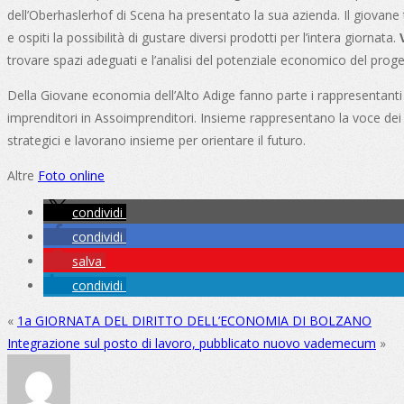
dell’Oberhaslerhof di Scena ha presentato la sua azienda. Il giovane t
e ospiti la possibilità di gustare diversi prodotti per l’intera giornata.
trovare spazi adeguati e l’analisi del potenziale economico del pro
Della Giovane economia dell’Alto Adige fanno parte i rappresentanti de
imprenditori in Assoimprenditori. Insieme rappresentano la voce dei g
strategici e lavorano insieme per orientare il futuro.
Altre
Foto online
condividi
condividi
salva
condividi
«
1a GIORNATA DEL DIRITTO DELL’ECONOMIA DI BOLZANO
Integrazione sul posto di lavoro, pubblicato nuovo vademecum
»