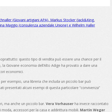
hnaller (Giovani artigiani APA), Markus Stocker (Jack&King,
tina Maggio (consulenza aziendale Unione) e Wilhelm Haller
oprattutto: questo tipo di vendita può essere una chance per il
ge, la Giovane economia dell’Alto Adige ha provato a dare una
ttori economici.
per esempio, una libreria che includa un piccolo bar può
ati presentati alcuni esempi di questa particolare “convivenza”
ori, ma anche un piccolo bar.
Vera Vorhauser
ha invece raccontato
i moda, accessori per la casa e addirittura mobili.
Martin Weger