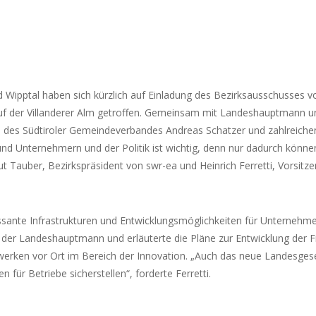
pptal haben sich kürzlich auf Einladung des Bezirksausschusses von
f der Villanderer Alm getroffen.
Gemeinsam mit Landeshauptmann und 
des Südtiroler Gemeindeverbandes Andreas Schatzer und zahlreichen 
Unternehmern und der Politik ist wichtig, denn nur dadurch können 
ut Tauber, Bezirkspräsident von swr-ea und Heinrich Ferretti, Vorsitz
ressante Infrastrukturen und Entwicklungsmöglichkeiten für Unterneh
onte der Landeshauptmann und erläuterte die Pläne zur Entwicklung d
rken vor Ort im Bereich der Innovation. „Auch das neue Landesges
für Betriebe sicherstellen“, forderte Ferretti.