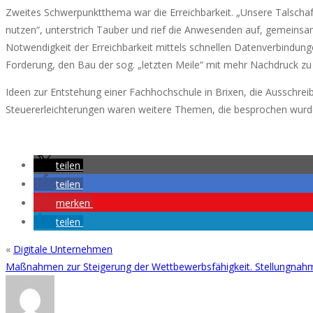
Zweites Schwerpunktthema war die Erreichbarkeit. „Unsere Talschaft
nutzen“, unterstrich Tauber und rief die Anwesenden auf, gemeinsa
Notwendigkeit der Erreichbarkeit mittels schnellen Datenverbindun
Forderung, den Bau der sog. „letzten Meile“ mit mehr Nachdruck zu 
Ideen zur Entstehung einer Fachhochschule in Brixen, die Ausschrei
Steuererleichterungen waren weitere Themen, die besprochen wurden
teilen
teilen
merken
teilen
«
Digitale Unternehmen
Maßnahmen zur Steigerung der Wettbewerbsfähigkeit. Stellungna