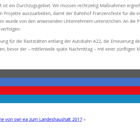
 ist ein Durchzugsgebiet. Wir müssen rechtzeitig Maßnahmen ergreife
m Projekte auszuarbeiten, damit der Bahnhof Franzensfeste für die i
gen wurde von den anwesenden Unternehmern unterstrichen. An die Po
verfolgen.
bung für die Raststätten entlang der Autobahn A22, die Erneuerung d
, bevor der – mittlerweile späte Nachmittag – mit einer zünftigen 
hme von swr-ea zum Landeshaushalt 2017
»