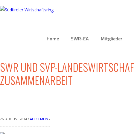
Home
SWR-EA
Mitglieder
NEWS
ÜBER UNS
SWR UND SVP-LANDESWIRTSCHAF
MEILENSTEINE
ZUSAMMENARBEIT
VERBANDSORGANE
26. AUGUST 2014 /
ALLGEMEIN
/